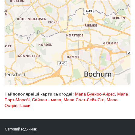
Найпополярніші карти сьогодні:
Мапа Буенос-Айрес
,
Мапа
Порт-Морсбі
,
Сайпан - мапа
,
Мапа Солт-Лейк-Сіті
,
Мапа
Острів Пасхи
Світовий годинник