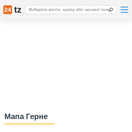
tz
24
Мапа Герне