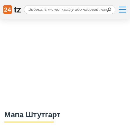
tz
24
Мапа Штутгарт