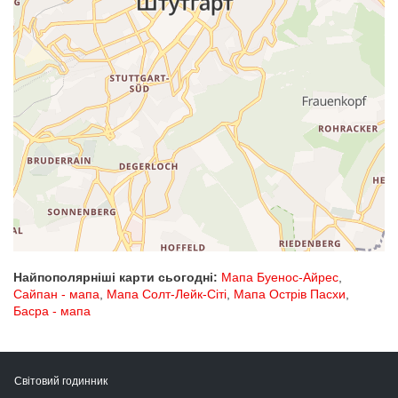
Найпополярніші карти сьогодні:
Мапа Буенос-Айрес
,
Сайпан - мапа
,
Мапа Солт-Лейк-Сіті
,
Мапа Острів Пасхи
,
Басра - мапа
Світовий годинник