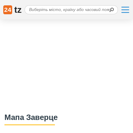
tz
24
Мапа Заверце