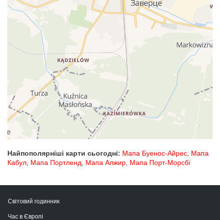
Найпополярніші карти сьогодні:
Мапа Буенос-Айрес
,
Мапа
Кабул
,
Мапа Портленд
,
Мапа Алжир
,
Мапа Порт-Морсбі
Світовий годинник
Час в Європі