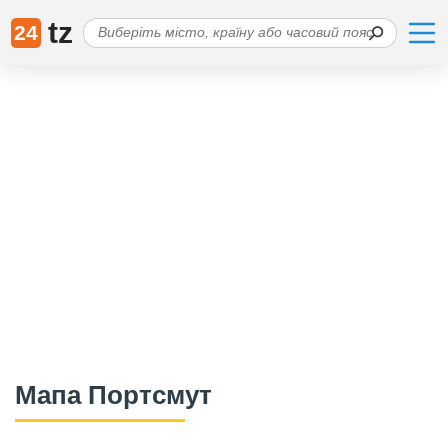
tz
24
Мапа Портсмут