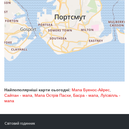
Найпополярніші карти сьогодні:
Мапа Буенос-Айрес
,
Сайпан - мапа
,
Мапа Острів Пасхи
,
Басра - мапа
,
Луїсвілль -
мапа
Світовий годинник