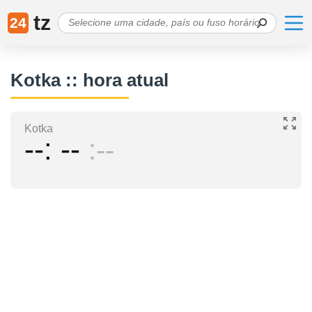
tz
24
Kotka :: hora atual
Kotka
--
--
--