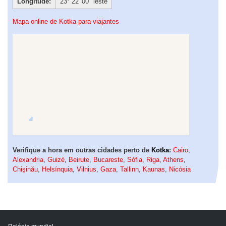
Longitude:
23° 22′ 00″ leste
Mapa online de Kotka para viajantes
Verifique a hora em outras cidades perto de
Kotka
:
Cairo
,
Alexandria
,
Guizé
,
Beirute
,
Bucareste
,
Sófia
,
Riga
,
Athens
,
Chişinău
,
Helsínquia
,
Vilnius
,
Gaza
,
Tallinn
,
Kaunas
,
Nicósia