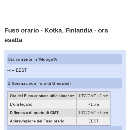
Fuso orario - Kotka, Finlandia - ora
esatta
Ora corrente in %luogo%
--:--
EEST
Differenza con l’ora di Greewich
Ora del Fuso adottata ufficialmente:
UTC/GMT +2 ore
L'ora legale:
+1 ora
Differenza di orario di GMT:
UTC/GMT +3 ore
Abbreviazione del Fuso orario:
EEST