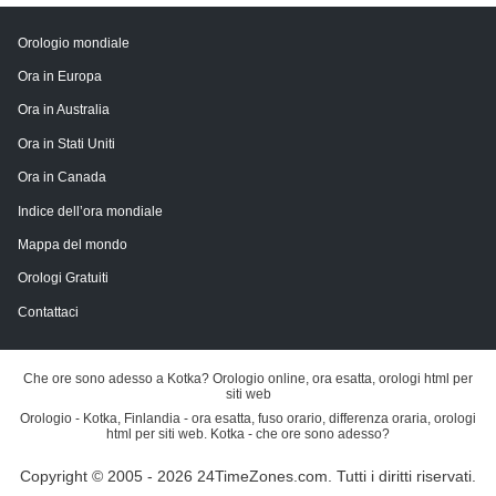
Orologio mondiale
Ora in Europa
Ora in Australia
Ora in Stati Uniti
Ora in Canada
Indice dell’ora mondiale
Mappa del mondo
Orologi Gratuiti
Contattaci
Che ore sono adesso a Kotka? Orologio online, ora esatta, orologi html per
siti web
Orologio - Kotka, Finlandia - ora esatta, fuso orario, differenza oraria, orologi
html per siti web. Kotka - che ore sono adesso?
Copyright © 2005 - 2026 24TimeZones.com.
Tutti i diritti riservati.