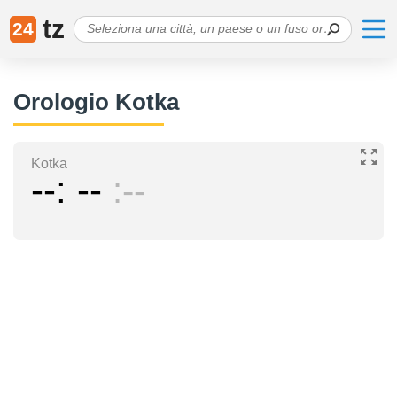
tz
24
Orologio Kotka
Kotka
--
--
--