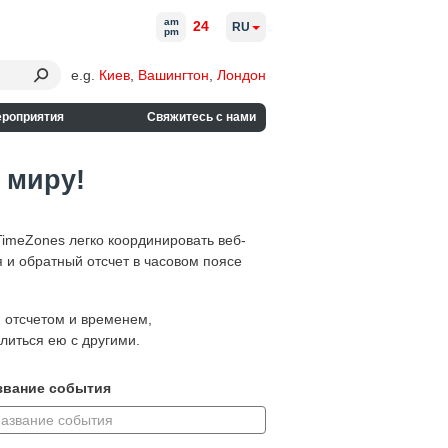
am
24
RU
pm
e.g.
Киев
,
Вашингтон
,
Лондон
ероприятия
Свяжитесь с нами
 миру!
imeZones легко координировать веб-
 и обратный отсчет в часовом поясе
м отсчетом и временем,
литься ею с другими.
звание события