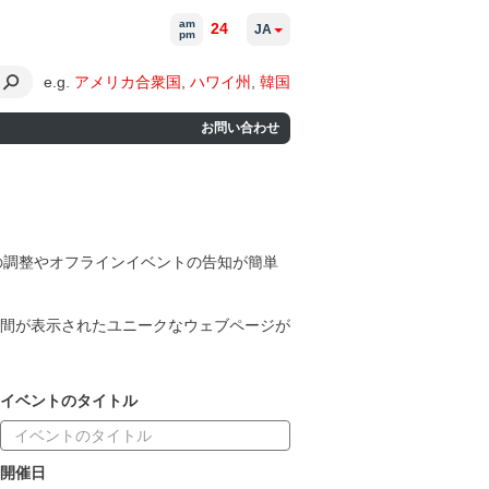
am
24
JA
pm
e.g.
アメリカ合衆国
,
ハワイ州
,
韓国
お問い合わせ
グの調整やオフラインイベントの告知が簡単
間が表示されたユニークなウェブページが
イベントのタイトル
開催日