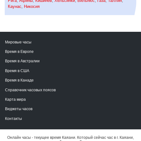
Рига
,
Афины
,
Кишинев
,
Хельсинки
,
Вильнюс
,
Газа
,
Таллин
,
Каунас
,
Никосия
Мировые часы
Время в Европе
Время в Австралии
Время в США
Время в Канаде
Справочник часовых поясов
Карта мира
Виджеты часов
Контакты
Онлайн часы - текущее время Каяани. Который сейчас час в г. Каяани,