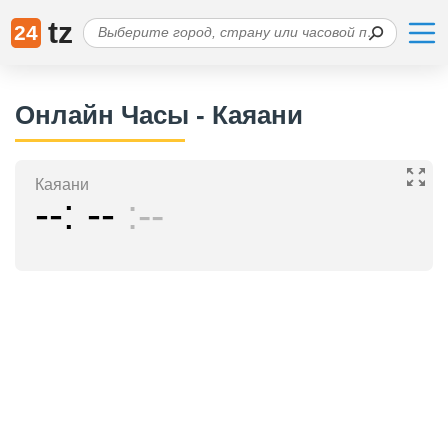
tz
24
Онлайн Часы - Каяани
Каяани
--
--
--