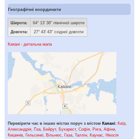
Географічні координати
Широта:
64° 13′ 38″ північної широти
Довгота:
27° 43′ 43″ східної довготи
Каяані - детальна мапа
Перевірити час в інших містах поруч з містом
Каяані
:
Каїр
,
Александрія
,
Ґіза
,
Бейрут
,
Бухарест
,
Софія
,
Рига
,
Афіни
,
Кишинів
,
Гельсинкі
,
Вільнюс
,
Газа
,
Таллін
,
Каунас
,
Нікосія