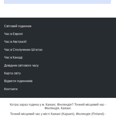
Світовий годинник
Час в Європі
Час в Австралії
Час в Сполучених Штатах
Час в Канаді
Довідник світового часу
Карта світу
Віджети годинників
Контакти
Котра зараз година у м. Каяані, Фінляндія? Точний місцевий час -
Фінляндія, Каяані.
Точний місцевий час у місті Каяані (Kajaani), Фінляндія (Finland) -