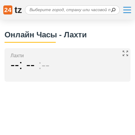
tz
24
Онлайн Часы - Лахти
Лахти
--
--
--