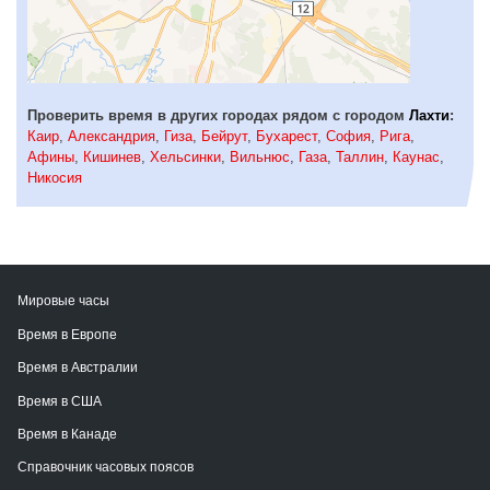
Проверить время в других городах рядом с городом
Лахти
:
Каир
,
Александрия
,
Гиза
,
Бейрут
,
Бухарест
,
София
,
Рига
,
Афины
,
Кишинев
,
Хельсинки
,
Вильнюс
,
Газа
,
Таллин
,
Каунас
,
Никосия
Мировые часы
Время в Европе
Время в Австралии
Время в США
Время в Канаде
Справочник часовых поясов