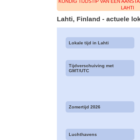
KONDIG TIJDSTIP VAN EEN AANST
LAHTI
Lahti, Finland - actuele l
Lokale tijd in Lahti
Tijdverschuiving met
GMT/UTC
Zomertijd 2026
Luchthavens