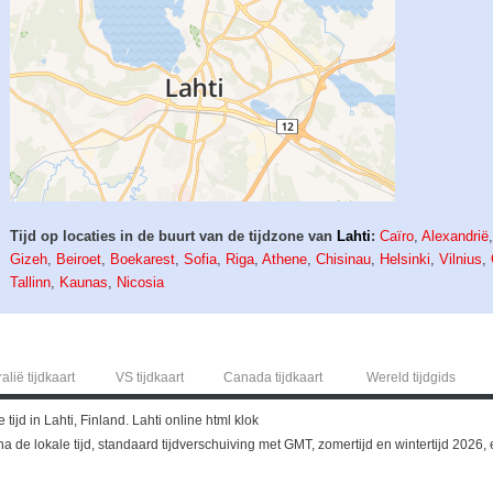
Tijd op locaties in de buurt van de tijdzone van
Lahti
:
Caïro
,
Alexandrië
Gizeh
,
Beiroet
,
Boekarest
,
Sofia
,
Riga
,
Athene
,
Chisinau
,
Helsinki
,
Vilnius
,
Tallinn
,
Kaunas
,
Nicosia
alië tijdkaart
VS tijdkaart
Canada tijdkaart
Wereld tijdgids
tijd in Lahti, Finland. Lahti online html klok
gina de lokale tijd, standaard tijdverschuiving met GMT, zomertijd en wintertijd 202