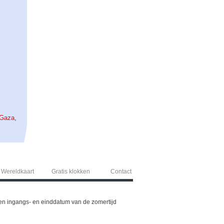
,
Gaza
,
Wereldkaart
Gratis klokken
Contact
6, en ingangs- en einddatum van de zomertijd