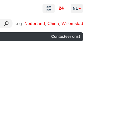
am
24
NL
pm
e.g.
Nederland
,
China
,
Willemstad
Contacteer ons!