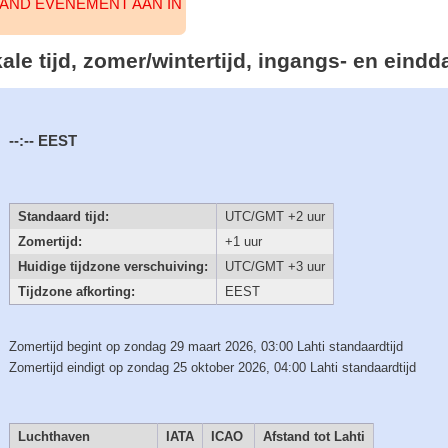
AAND EVENEMENT AAN IN
okale tijd, zomer/wintertijd, ingangs- en ein
--:--
EEST
Standaard tijd:
UTC/GMT +2 uur
Zomertijd:
+1 uur
Huidige tijdzone verschuiving:
UTC/GMT +3 uur
Tijdzone afkorting:
EEST
Zomertijd begint op zondag 29 maart 2026, 03:00 Lahti standaardtijd
Zomertijd eindigt op zondag 25 oktober 2026, 04:00 Lahti standaardtijd
Luchthaven
IATA
ICAO
Afstand tot Lahti