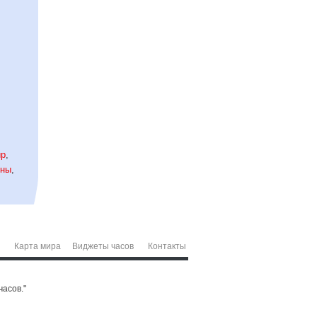
ир
,
ны
,
Карта мира
Виджеты часов
Контакты
часов."