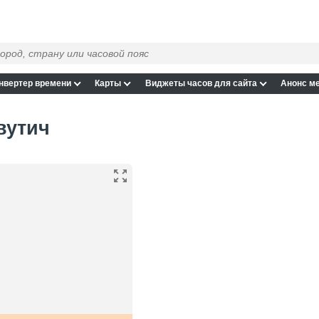
нвертер времени
Карты
Виджеты часов для сайта
Анонс м
вутич