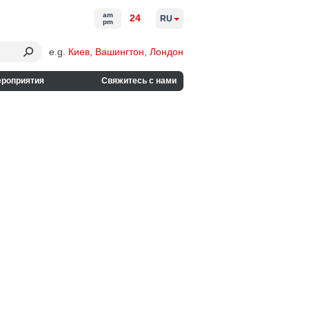
am
24
RU
pm
e.g.
Киев
,
Вашингтон
,
Лондон
ероприятия
Свяжитесь с нами