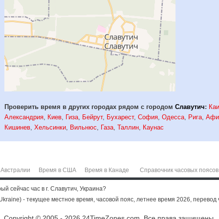
Проверить время в других городах рядом с городом
Славутич
:
Ка
Александрия
,
Киев
,
Гиза
,
Бейрут
,
Бухарест
,
София
,
Одесса
,
Рига
,
Афи
Кишинев
,
Хельсинки
,
Вильнюс
,
Газа
,
Таллин
,
Каунас
 Австралии
Время в США
Время в Канаде
Справочник часовых поясов
й сейчас час в г. Славутич, Украина?
(Ukraine) - текущее местное время, часовой пояс, летнее время 2026, перевод 
Copyright © 2005 - 2026 24TimeZones.com.
Все права защищены.