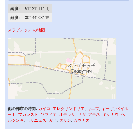
緯度:
51° 31′ 11″ 北
経度:
30° 44′ 03″ 東
スラブチッチ の地図
他の都市の時間:
カイロ
,
アレクサンドリア
,
キエフ
,
ギーザ
,
ベイル
ート
,
ブカレスト
,
ソフィア
,
オデッサ
,
リガ
,
アテネ
,
キシナウ
,
ヘ
ルシンキ
,
ビリニュス
,
ガザ
,
タリン
,
カウナス