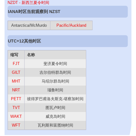
NZDT - 新西兰夏令时间
IANA时区当前观察到 NZST
Antarctica/McMurdo
Pacific/Auckland
UTC+12其他时区
缩写
名称
FJT
斐济夏令时间
GILT
吉尔伯特群岛时间
MHT
马绍尔群岛时间
NRT
瑙鲁时间
PETT
彼得罗巴甫洛夫斯克-堪察加时间
TVT
图瓦卢时间
WAKT
威克岛时间
WFT
瓦利斯和富图纳时间