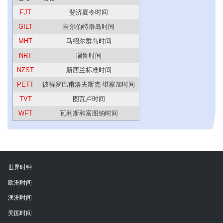
FJT
斐济夏令时间
GILT
吉尔伯特群岛时间
MHT
马绍尔群岛时间
NRT
瑙鲁时间
NZST
新西兰标准时间
PETT
彼得罗巴甫洛夫斯克-堪察加时间
TVT
图瓦卢时间
WFT
瓦利斯和富图纳时间
世界时钟
欧洲时间
澳洲时间
美国时间