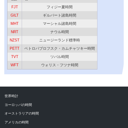
FJT
フィジー夏時間
GILT
ギルバート諸島時間
MHT
マーシャル諸島時間
NRT
ナウル時間
NZST
ニュージーランド標準時
PETT
ペトロパブロフスク・カムチャツキー時間
TVT
ツバル時間
WFT
ウォリス・フツナ時間
世界時計
ヨーロッパの時間
オーストラリアの時間
アメリカの時間