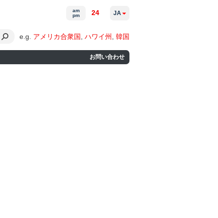
am
24
JA
pm
e.g.
アメリカ合衆国
,
ハワイ州
,
韓国
お問い合わせ