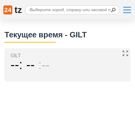
tz
24
Текущее время - GILT
GILT
--
--
--