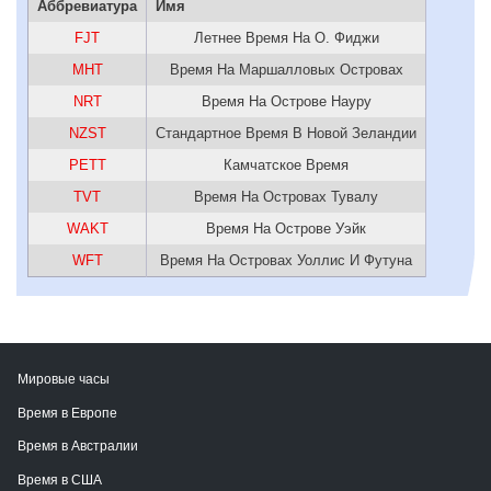
Аббревиатура
Имя
FJT
Летнее Время На О. Фиджи
MHT
Время На Маршалловых Островах
NRT
Время На Острове Науру
NZST
Стандартное Время В Новой Зеландии
PETT
Камчатское Время
TVT
Время На Островах Тувалу
WAKT
Время На Острове Уэйк
WFT
Время На Островах Уоллис И Футуна
Мировые часы
Время в Европе
Время в Австралии
Время в США