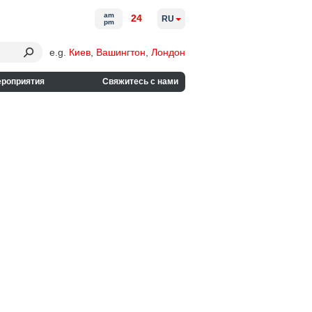
am
24
RU
pm
e.g.
Киев
,
Вашингтон
,
Лондон
ероприятия
Свяжитесь с нами