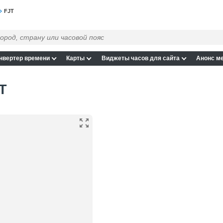
FJT
нвертер времени
Карты
Виджеты часов для сайта
Анонс м
T