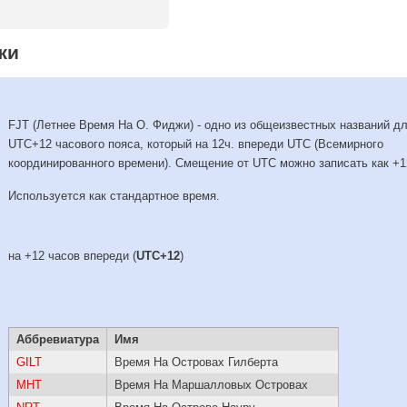
жи
FJT (Летнее Время На О. Фиджи) - одно из общеизвестных названий д
UTC+12 часового пояса, который на 12ч. впереди UTC (Всемирного
координированного времени). Смещение от UTC можно записать как +1
Используется как стандартное время.
на +12 часов впереди (
UTC+12
)
Аббревиатура
Имя
GILT
Время На Островах Гилберта
MHT
Время На Маршалловых Островах