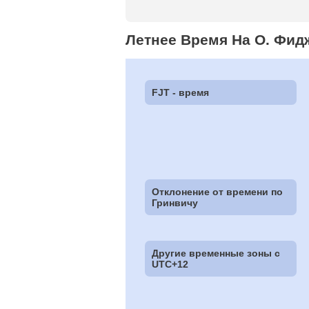
Летнее Время На О. Фид
FJT - время
Отклонение от времени по
Гринвичу
Другие временные зоны c
UTC+12