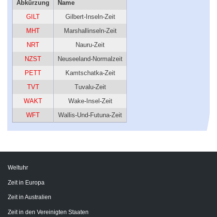
Abkürzung
Name
GILT
Gilbert-Inseln-Zeit
MHT
Marshallinseln-Zeit
NRT
Nauru-Zeit
NZST
Neuseeland-Normalzeit
PETT
Kamtschatka-Zeit
TVT
Tuvalu-Zeit
WAKT
Wake-Insel-Zeit
WFT
Wallis-Und-Futuna-Zeit
Weltuhr
Zeit in Europa
Zeit in Australien
Zeit in den Vereinigten Staaten