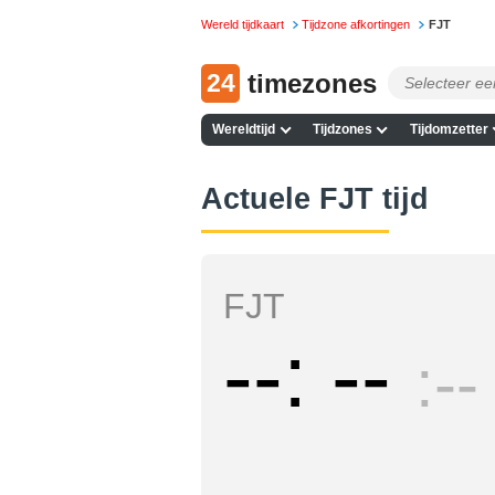
Wereld tijdkaart
Tijdzone afkortingen
FJT
24
timezones
Wereldtijd
Tijdzones
Tijdomzetter
Actuele FJT tijd
FJT
--
--
--