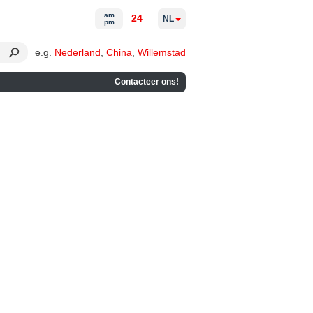
am
24
NL
pm
e.g.
Nederland
,
China
,
Willemstad
Contacteer ons!