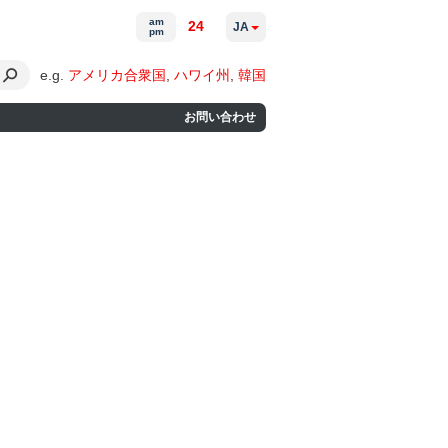
am
24
JA
pm
e.g.
アメリカ合衆国
,
ハワイ州
,
韓国
お問い合わせ