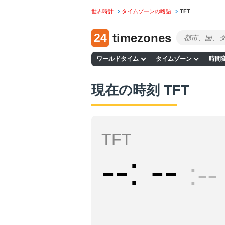
世界時計
タイムゾーンの略語
TFT
24
timezones
ワールドタイム
タイムゾーン
時間
現在の時刻 TFT
TFT
--
--
--