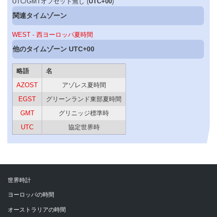
UTC/GMTオフセット無し (
UTC+00
)
関連タイムゾーン
WEST - 西ヨーロッパ夏時間
他のタイムゾーン UTC+00
略語
名
AZOST
アゾレス夏時間
EGST
グリーンランド東部夏時間
GMT
グリニッジ標準時
UTC
協定世界時
世界時計
ヨーロッパの時間
オーストラリアの時間