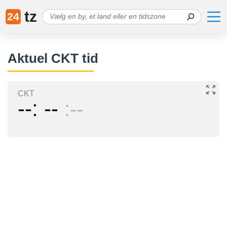
tz
24
Aktuel CKT tid
CKT
--
--
--