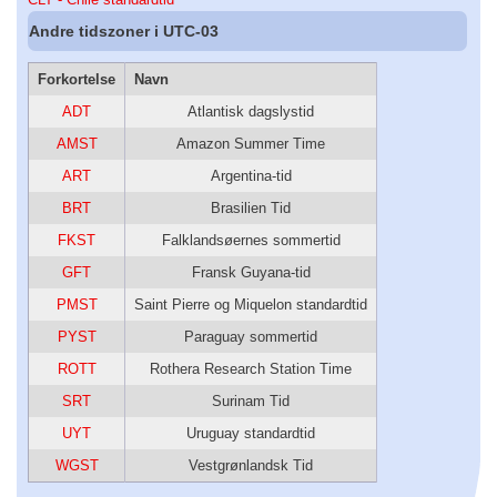
Andre tidszoner i UTC-03
Forkortelse
Navn
ADT
Atlantisk dagslystid
AMST
Amazon Summer Time
ART
Argentina-tid
BRT
Brasilien Tid
FKST
Falklandsøernes sommertid
GFT
Fransk Guyana-tid
PMST
Saint Pierre og Miquelon standardtid
PYST
Paraguay sommertid
ROTT
Rothera Research Station Time
SRT
Surinam Tid
UYT
Uruguay standardtid
WGST
Vestgrønlandsk Tid