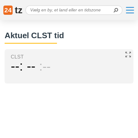
tz
24
Aktuel CLST tid
CLST
--
--
--