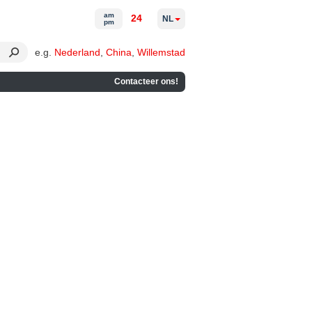
am
24
NL
pm
e.g.
Nederland
,
China
,
Willemstad
Contacteer ons!