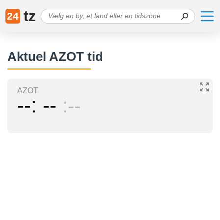
tz
24
Aktuel AZOT tid
AZOT
--
--
--