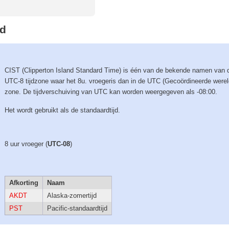
jd
CIST (Clipperton Island Standard Time) is één van de bekende namen van 
UTC-8 tijdzone waar het 8u. vroegeris dan in de UTC (Gecoördineerde wereld
zone. De tijdverschuiving van UTC kan worden weergegeven als -08:00.
Het wordt gebruikt als de standaardtijd.
8 uur vroeger (
UTC-08
)
Afkorting
Naam
AKDT
Alaska-zomertijd
PST
Pacific-standaardtijd