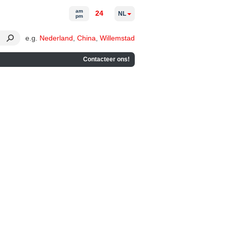
am
24
NL
pm
e.g.
Nederland
,
China
,
Willemstad
Contacteer ons!