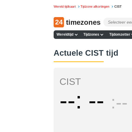
Wereld tijdkaart
Tijdzone afkortingen
CIST
24
timezones
Wereldtijd
Tijdzones
Tijdomzetter
Actuele CIST tijd
CIST
--
--
--