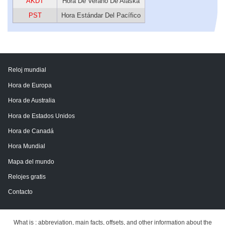
AKDT
Hora De Verano De Alaska
PST
Hora Estándar Del Pacífico
Reloj mundial
Hora de Europa
Hora de Australia
Hora de Estados Unidos
Hora de Canadá
Hora Mundial
Mapa del mundo
Relojes gratis
Contacto
What is : abbreviation, main facts, offsets, and other information about the