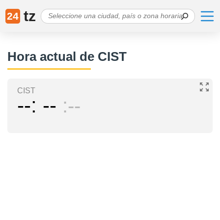
tz
24
Hora actual de CIST
CIST
--
--
--