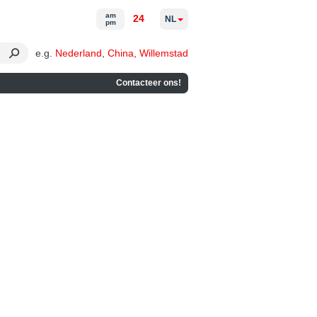
am
24
NL
pm
e.g.
Nederland
,
China
,
Willemstad
Contacteer ons!