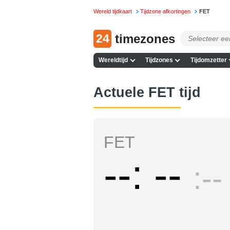
Wereld tijdkaart
Tijdzone afkortingen
FET
24
timezones
Wereldtijd
Tijdzones
Tijdomzetter
Actuele FET tijd
FET
--
--
--