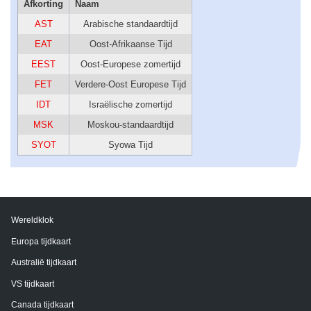
Afkorting
Naam
AST
Arabische standaardtijd
EAT
Oost-Afrikaanse Tijd
EEST
Oost-Europese zomertijd
FET
Verdere-Oost Europese Tijd
IDT
Israëlische zomertijd
MSK
Moskou-standaardtijd
SYOT
Syowa Tijd
Wereldklok
Europa tijdkaart
Australië tijdkaart
VS tijdkaart
Canada tijdkaart