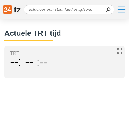
tz
24
Actuele TRT tijd
TRT
--
--
--