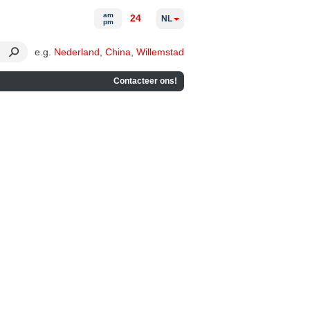
am
24
NL
pm
e.g.
Nederland
,
China
,
Willemstad
Contacteer ons!