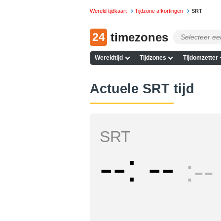
Wereld tijdkaart
Tijdzone afkortingen
SRT
24
timezones
Wereldtijd
Tijdzones
Tijdomzetter
Actuele SRT tijd
SRT
--
--
--