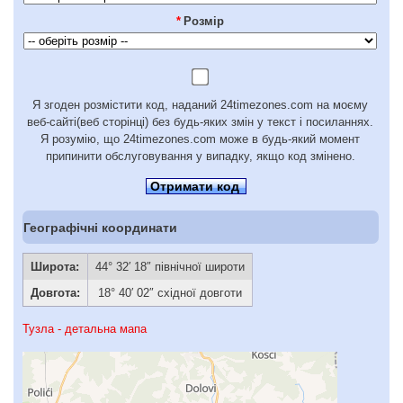
*
Розмір
Я згоден розмістити код, наданий 24timezones.com на моєму
веб-сайті(веб сторінці) без будь-яких змін у текст і посиланнях.
Я розумію, що 24timezones.com може в будь-який момент
припинити обслуговування у випадку, якщо код змінено.
Отримати код
Географічні координати
Широта:
44° 32′ 18″ північної широти
Довгота:
18° 40′ 02″ східної довготи
Тузла - детальна мапа