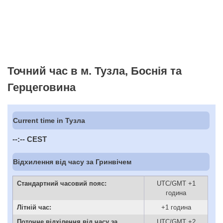
Точний час в м. Тузла, Боснія та
Герцеговина
Current time in Тузла
--:--
CEST
Відхилення від часу за Гринвічем
Стандартний часовий пояс:
UTC/GMT +1
година
Літній час:
+1 година
Поточне відхілення від часу за
UTC/GMT +2