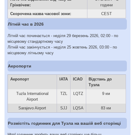
Грінвічем:
години
Скорочена назва часової зони:
CEST
Літній час в 2026
Літній час починається - неділя 29 березень 2026, 02:00 - по
місцевому стандартному часу
Літній час закінчується - неділя 25 жовтень 2026, 03:00 - по
місцевому літньому часу
Аеропорти
Аеропорт
IATA
ICAO
Відстань до
Тузла
Tuzla International
TZL
LQTZ
9 км
Airport
Sarajevo Airport
SJJ
LQSA
83 км
Розмістіть годинник для Тузла на вашій веб сторінці
Html годинник зробить вашу веб сторінку ще більш