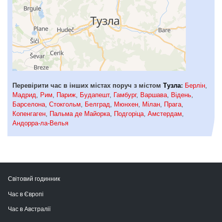
Перевірити час в інших містах поруч з містом
Тузла
:
Берлін
,
Мадрид
,
Рим
,
Париж
,
Будапешт
,
Гамбург
,
Варшава
,
Відень
,
Барселона
,
Стокгольм
,
Белград
,
Мюнхен
,
Мілан
,
Прага
,
Копенгаген
,
Пальма де Майорка
,
Подгоріца
,
Амстердам
,
Андорра-ла-Велья
Світовий годинник
Час в Європі
Час в Австралії