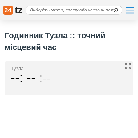
tz
24
Годинник Тузла :: точний
місцевий час
Тузла
--
--
--