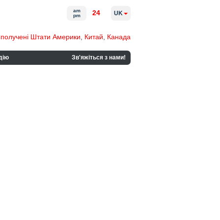
am
24
UK
pm
получені Штати Америки
,
Китай
,
Канада
дію
Зв'яжіться з нами!