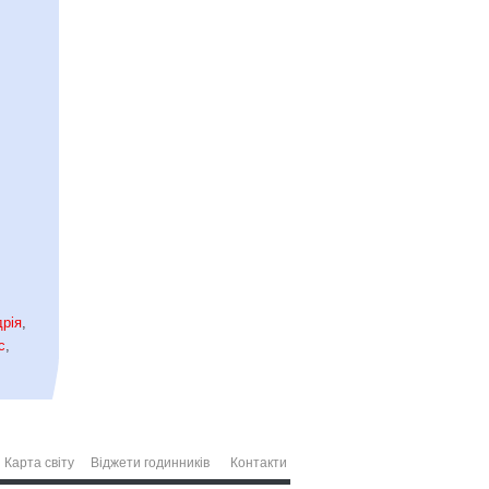
рія
,
с
,
Карта світу
Віджети годинників
Контакти