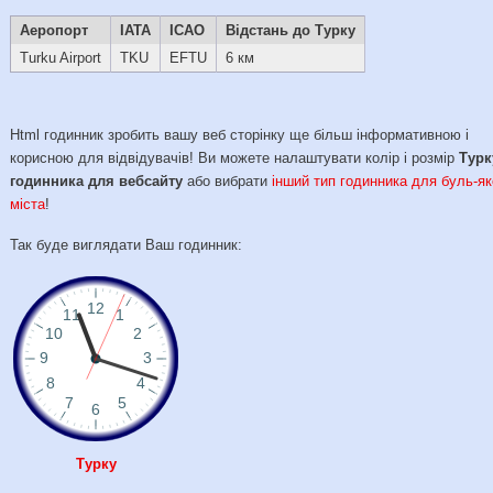
Аеропорт
IATA
ICAO
Відстань до Турку
Turku Airport
TKU
EFTU
6 км
Html годинник зробить вашу веб сторінку ще більш інформативною і
корисною для відвідувачів! Ви можете налаштувати колір і розмір
Турк
годинника для вебсайту
або вибрати
інший тип годинника для буль-як
міста
!
Так буде виглядати Ваш годинник:
Турку