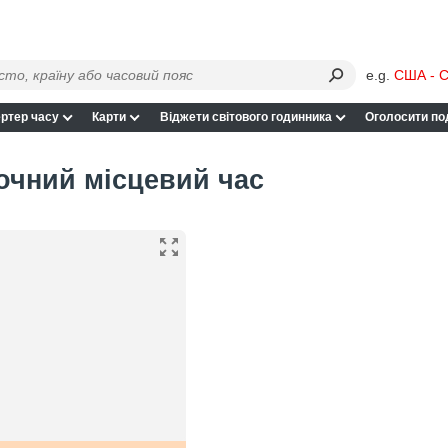
e.g.
США - С
ртер часу
Карти
Віджети світового годинника
Оголосити по
точний місцевий час