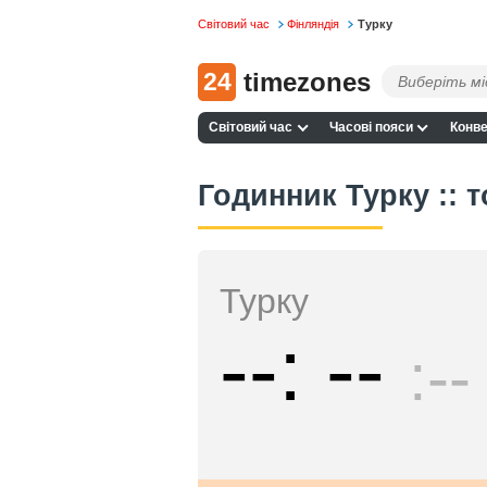
Світовий час
Фінляндія
Турку
24
timezones
Світовий час
Часові пояси
Конве
Годинник Турку :: 
Турку
--
--
--