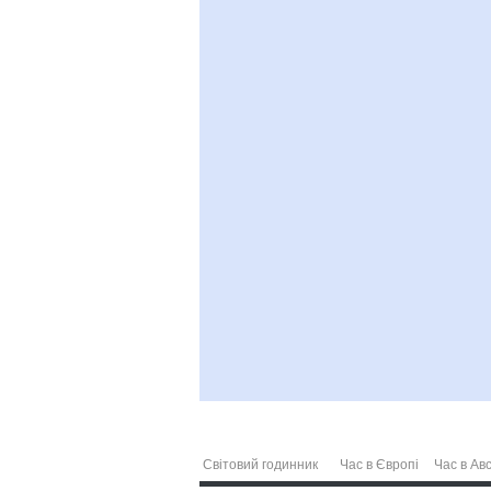
Світовий годинник
Час в Європі
Час в Авс