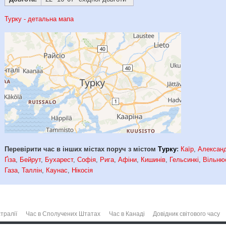
Турку - детальна мапа
Перевірити час в інших містах поруч з містом
Турку
:
Каїр
,
Александ
Ґіза
,
Бейрут
,
Бухарест
,
Софія
,
Рига
,
Афіни
,
Кишинів
,
Гельсинкі
,
Вільню
Газа
,
Таллін
,
Каунас
,
Нікосія
тралії
Час в Сполучених Штатах
Час в Канаді
Довідник світового часу