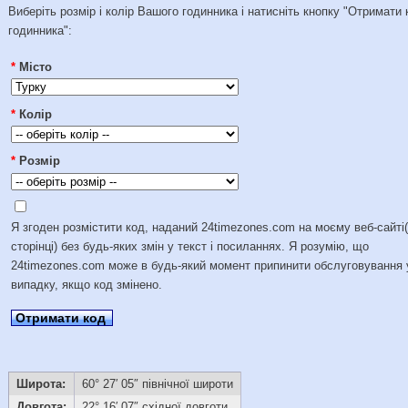
Виберіть розмір і колір Вашого годинника і натисніть кнопку "Отримати 
годинника":
*
Місто
*
Колір
*
Розмір
Я згоден розмістити код, наданий 24timezones.com на моєму веб-сайті
сторінці) без будь-яких змін у текст і посиланнях. Я розумію, що
24timezones.com може в будь-який момент припинити обслуговування 
випадку, якщо код змінено.
Отримати код
Широта:
60° 27′ 05″ північної широти
Довгота:
22° 16′ 07″ східної довготи