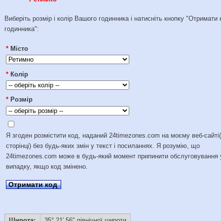
Виберіть розмір і колір Вашого годинника і натисніть кнопку "Отримати 
годинника":
*
Місто
*
Колір
*
Розмір
Я згоден розмістити код, наданий 24timezones.com на моєму веб-сайті
сторінці) без будь-яких змін у текст і посиланнях. Я розумію, що
24timezones.com може в будь-який момент припинити обслуговування 
випадку, якщо код змінено.
Отримати код
Широта:
35° 21′ 56″ північної широти