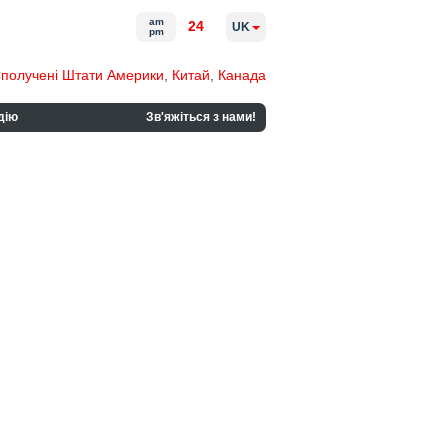
am
24
UK
pm
получені Штати Америки
,
Китай
,
Канада
дію
Зв'яжіться з нами!