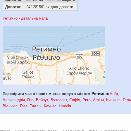
Довгота:
24° 28′ 56″ східної довготи
Ретимно - детальна мапа
Перевірити час в інших містах поруч з містом
Ретимно
:
Каїр
,
Александрія
,
Ґіза
,
Бейрут
,
Бухарест
,
Софія
,
Рига
,
Афіни
,
Кишинів
,
Гель
Вільнюс
,
Газа
,
Таллін
,
Каунас
,
Нікосія