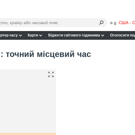
e.g.
США - С
ртер часу
Карти
Віджети світового годинника
Оголосити по
: точний місцевий час