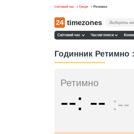
Світовий час
Греція
Ретимно
24
timezones
Світовий час
Часові пояси
Конве
Годинник Ретимно :
Ретимно
--
--
--