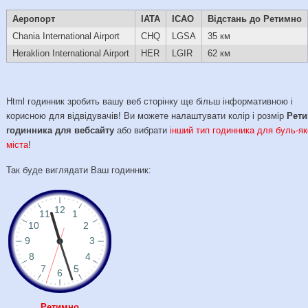
Аеропорт
IATA
ICAO
Відстань до Ретимно
Chania International Airport
CHQ
LGSA
35 км
Heraklion International Airport
HER
LGIR
62 км
Html годинник зробить вашу веб сторінку ще більш інформативною і
корисною для відвідувачів! Ви можете налаштувати колір і розмір
Рет
годинника для вебсайту
або вибрати
інший тип годинника для буль-як
міста
!
Так буде виглядати Ваш годинник:
Ретимно