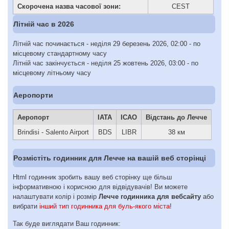
Скорочена назва часової зони:
CEST
Літній час в 2026
Літній час починається - неділя 29 березень 2026, 02:00 - по
місцевому стандартному часу
Літній час закінчується - неділя 25 жовтень 2026, 03:00 - по
місцевому літньому часу
Аеропорти
Аеропорт
IATA
ICAO
Відстань до Лечче
Brindisi - Salento Airport
BDS
LIBR
38 км
Розмістіть годинник для Лечче на вашій веб сторінці
Html годинник зробить вашу веб сторінку ще більш
інформативною і корисною для відвідувачів! Ви можете
налаштувати колір і розмір
Лечче годинника для вебсайту
або
вибрати
інший тип годинника для буль-якого міста
!
Так буде виглядати Ваш годинник: