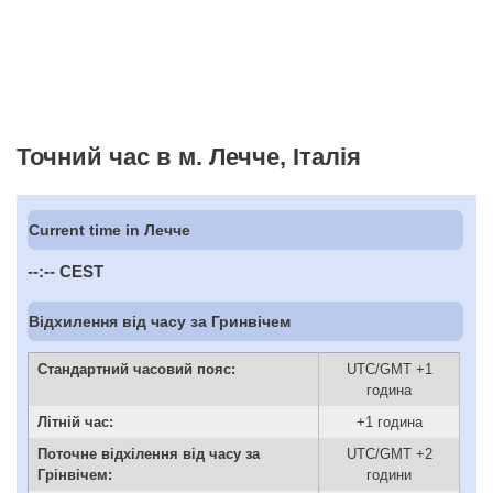
Точний час в м. Лечче, Італія
Current time in Лечче
--:--
CEST
Відхилення від часу за Гринвічем
Стандартний часовий пояс:
UTC/GMT +1
година
Літній час:
+1 година
Поточне відхілення від часу за
UTC/GMT +2
Грінвічем:
години