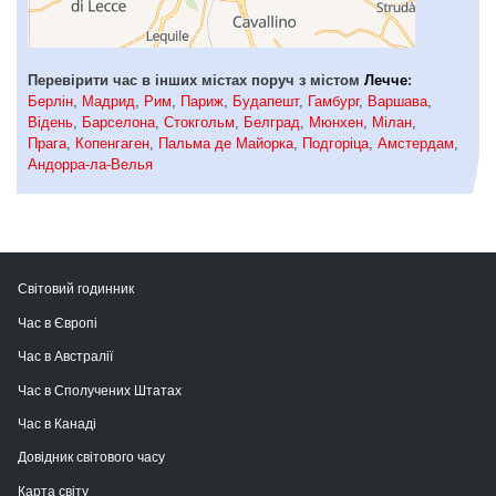
Перевірити час в інших містах поруч з містом
Лечче
:
Берлін
,
Мадрид
,
Рим
,
Париж
,
Будапешт
,
Гамбург
,
Варшава
,
Відень
,
Барселона
,
Стокгольм
,
Белград
,
Мюнхен
,
Мілан
,
Прага
,
Копенгаген
,
Пальма де Майорка
,
Подгоріца
,
Амстердам
,
Андорра-ла-Велья
Світовий годинник
Час в Європі
Час в Австралії
Час в Сполучених Штатах
Час в Канаді
Довідник світового часу
Карта світу