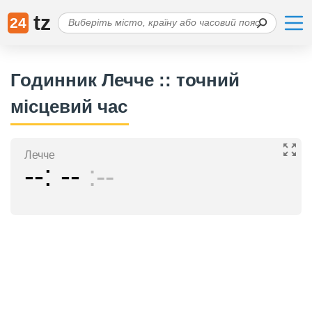
tz
24
Годинник Лечче :: точний
місцевий час
Лечче
--
--
--