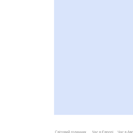
Світовий годинник
Час в Європі
Час в Авс