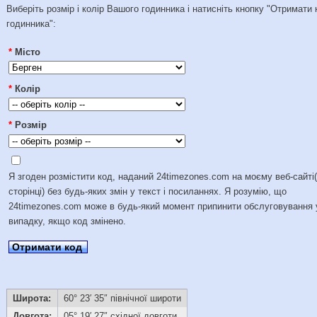
Виберіть розмір і колір Вашого годинника і натисніть кнопку "Отримати 
годинника":
*
Місто
*
Колір
*
Розмір
Я згоден розмістити код, наданий 24timezones.com на моєму веб-сайті
сторінці) без будь-яких змін у текст і посиланнях. Я розумію, що
24timezones.com може в будь-який момент припинити обслуговування 
випадку, якщо код змінено.
Отримати код
Широта:
60° 23′ 35″ північної широти
Довгота:
05° 19′ 27″ східної довготи