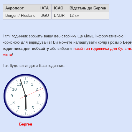
Аеропорт
IATA
ICAO
Відстань до Берген
Bergen / Flesland
BGO
ENBR
12 км
Html годинник зробить вашу веб сторінку ще більш інформативною і
корисною для відвідувачів! Ви можете налаштувати колір і розмір
Берг
годинника для вебсайту
або вибрати
інший тип годинника для буль-як
міста
!
Так буде виглядати Ваш годинник:
Берген