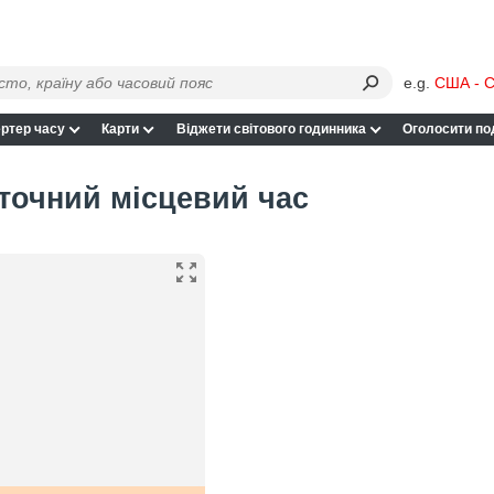
e.g.
США - С
ртер часу
Карти
Віджети світового годинника
Оголосити по
 точний місцевий час