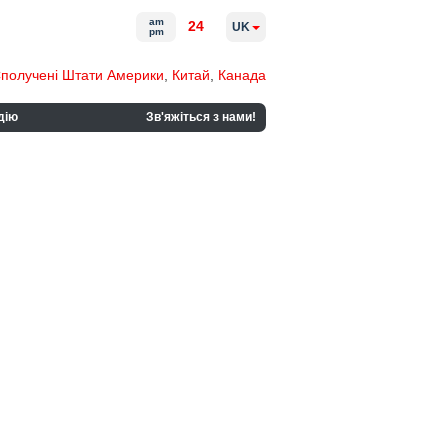
am
24
UK
pm
получені Штати Америки
,
Китай
,
Канада
дію
Зв'яжіться з нами!