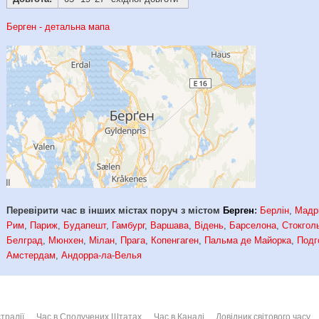
Берген - детальна мапа
Перевірити час в інших містах поруч з містом
Берген
:
Берлін
,
Мадр
Рим
,
Париж
,
Будапешт
,
Гамбург
,
Варшава
,
Відень
,
Барселона
,
Стокгол
Белград
,
Мюнхен
,
Мілан
,
Прага
,
Копенгаген
,
Пальма де Майорка
,
Подг
Амстердам
,
Андорра-ла-Велья
тралії
Час в Сполучених Штатах
Час в Канаді
Довідник світового часу