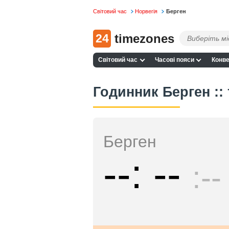
Світовий час
Норвегія
Берген
24
timezones
Світовий час
Часові пояси
Конве
Годинник Берген ::
Берген
--
--
--