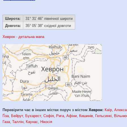
Широта:
31° 31′ 46″ північної широти
Довгота:
35° 05′ 38″ східної довготи
Хеврон - детальна мапа
Перевірити час в інших містах поруч з містом
Хеврон
:
Каїр
,
Алекса
Ґіза
,
Бейрут
,
Бухарест
,
Софія
,
Рига
,
Афіни
,
Кишинів
,
Гельсинкі
,
Вільню
Газа
,
Таллін
,
Каунас
,
Нікосія