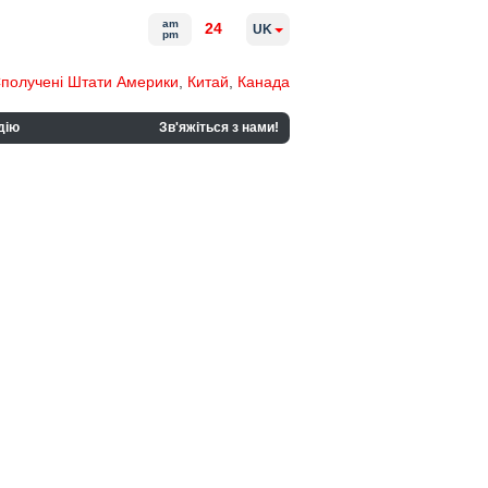
am
24
UK
pm
получені Штати Америки
,
Китай
,
Канада
дію
Зв'яжіться з нами!