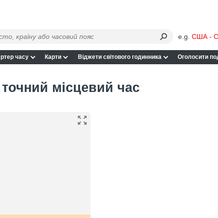
e.g.
США - С
ртер часу
Карти
Віджети світового годинника
Оголосити по
 точний місцевий час