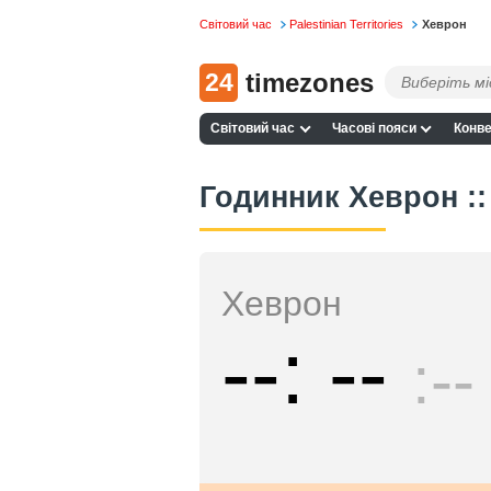
Світовий час
Palestinian Territories
Хеврон
24
timezones
Світовий час
Часові пояси
Конве
Годинник Хеврон ::
Хеврон
--
--
--