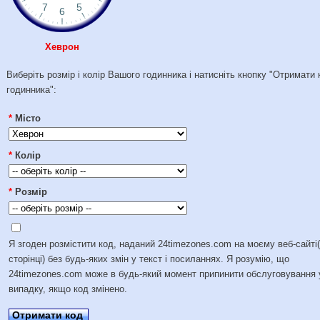
Хеврон
Виберіть розмір і колір Вашого годинника і натисніть кнопку "Отримати 
годинника":
*
Місто
*
Колір
*
Розмір
Я згоден розмістити код, наданий 24timezones.com на моєму веб-сайті
сторінці) без будь-яких змін у текст і посиланнях. Я розумію, що
24timezones.com може в будь-який момент припинити обслуговування 
випадку, якщо код змінено.
Отримати код