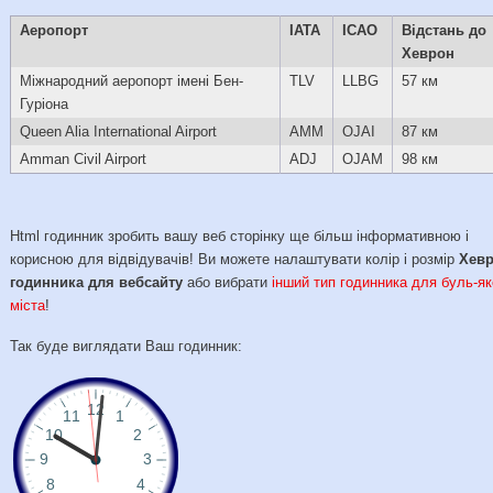
Аеропорт
IATA
ICAO
Відстань до
Хеврон
Міжнародний аеропорт імені Бен-
TLV
LLBG
57 км
Гуріона
Queen Alia International Airport
AMM
OJAI
87 км
Amman Civil Airport
ADJ
OJAM
98 км
Html годинник зробить вашу веб сторінку ще більш інформативною і
корисною для відвідувачів! Ви можете налаштувати колір і розмір
Хев
годинника для вебсайту
або вибрати
інший тип годинника для буль-як
міста
!
Так буде виглядати Ваш годинник: