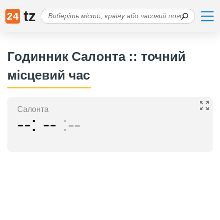
tz
24
Годинник Салонта :: точний
місцевий час
Салонта
--
--
--