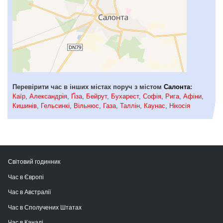
Перевірити час в інших містах поруч з містом
Салонта
:
Каїр
,
Александрія
,
Ґіза
,
Бейрут
,
Бухарест
,
Софія
,
Рига
,
Афіни
,
Кишинів
,
Гельсинкі
,
Вільнюс
,
Газа
,
Таллін
,
Каунас
,
Нікосія
Світовий годинник
Час в Європі
Час в Австралії
Час в Сполучених Штатах
Час в Канаді