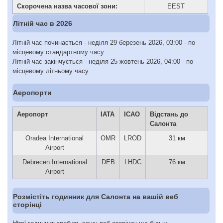
Скорочена назва часової зони:
EEST
Літній час в 2026
Літній час починається - неділя 29 березень 2026, 03:00 - по
місцевому стандартному часу
Літній час закінчується - неділя 25 жовтень 2026, 04:00 - по
місцевому літньому часу
Аеропорти
Аеропорт
IATA
ICAO
Відстань до
Салонта
Oradea International
OMR
LROD
31 км
Airport
Debrecen International
DEB
LHDC
76 км
Airport
Розмістіть годинник для Салонта на вашій веб
сторінці