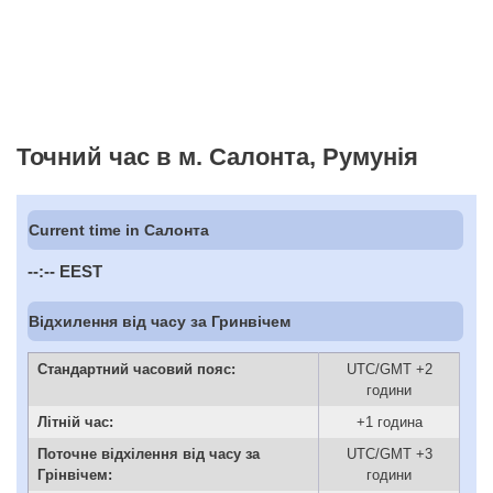
Точний час в м. Салонта, Румунія
Current time in Салонта
--:--
EEST
Відхилення від часу за Гринвічем
Стандартний часовий пояс:
UTC/GMT +2
години
Літній час:
+1 година
Поточне відхілення від часу за
UTC/GMT +3
Грінвічем:
години