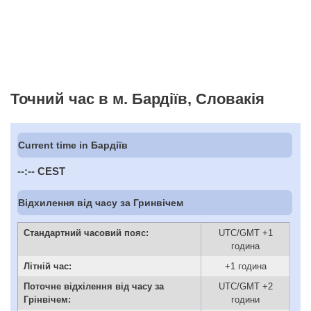
Точний час в м. Бардіїв, Словакія
Current time in Бардіїв
--:--
CEST
Відхилення від часу за Гринвічем
Стандартний часовий пояс:
UTC/GMT +1
година
Літній час:
+1 година
Поточне відхілення від часу за
UTC/GMT +2
Грінвічем:
години