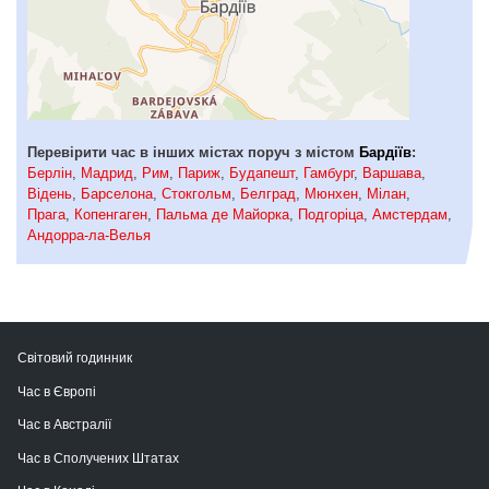
Перевірити час в інших містах поруч з містом
Бардіїв
:
Берлін
,
Мадрид
,
Рим
,
Париж
,
Будапешт
,
Гамбург
,
Варшава
,
Відень
,
Барселона
,
Стокгольм
,
Белград
,
Мюнхен
,
Мілан
,
Прага
,
Копенгаген
,
Пальма де Майорка
,
Подгоріца
,
Амстердам
,
Андорра-ла-Велья
Світовий годинник
Час в Європі
Час в Австралії
Час в Сполучених Штатах