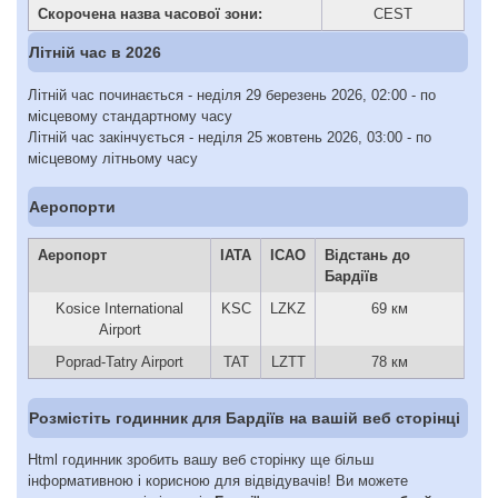
Скорочена назва часової зони:
CEST
Літній час в 2026
Літній час починається - неділя 29 березень 2026, 02:00 - по
місцевому стандартному часу
Літній час закінчується - неділя 25 жовтень 2026, 03:00 - по
місцевому літньому часу
Аеропорти
Аеропорт
IATA
ICAO
Відстань до
Бардіїв
Kosice International
KSC
LZKZ
69 км
Airport
Poprad-Tatry Airport
TAT
LZTT
78 км
Розмістіть годинник для Бардіїв на вашій веб сторінці
Html годинник зробить вашу веб сторінку ще більш
інформативною і корисною для відвідувачів! Ви можете