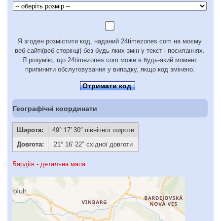
Я згоден розмістити код, наданий 24timezones.com на моєму
веб-сайті(веб сторінці) без будь-яких змін у текст і посиланнях.
Я розумію, що 24timezones.com може в будь-який момент
припинити обслуговування у випадку, якщо код змінено.
Отримати код
Географічні координати
Широта:
49° 17′ 30″ північної широти
Довгота:
21° 16′ 22″ східної довготи
Бардіїв - детальна мапа