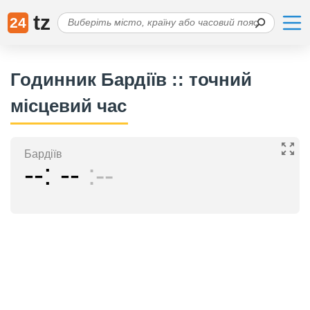
tz
24
Годинник Бардіїв :: точний
місцевий час
Бардіїв
--
--
--