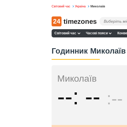
Світовий час
Україна
Миколаїв
24
timezones
Світовий час
Часові пояси
Конве
Годинник Миколаїв 
Миколаїв
--
--
--