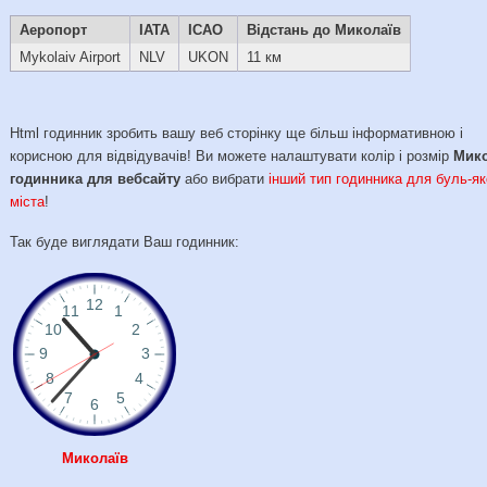
Аеропорт
IATA
ICAO
Відстань до Миколаїв
Mykolaiv Airport
NLV
UKON
11 км
Html годинник зробить вашу веб сторінку ще більш інформативною і
корисною для відвідувачів! Ви можете налаштувати колір і розмір
Мико
годинника для вебсайту
або вибрати
інший тип годинника для буль-як
міста
!
Так буде виглядати Ваш годинник:
Миколаїв