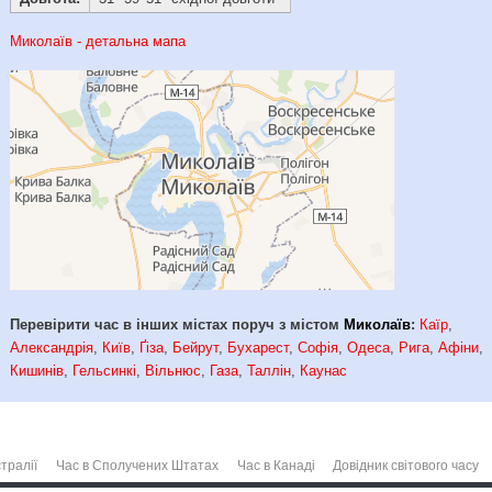
Миколаїв - детальна мапа
Перевірити час в інших містах поруч з містом
Миколаїв
:
Каїр
,
Александрія
,
Київ
,
Ґіза
,
Бейрут
,
Бухарест
,
Софія
,
Одеса
,
Рига
,
Афіни
,
Кишинів
,
Гельсинкі
,
Вільнюс
,
Газа
,
Таллін
,
Каунас
тралії
Час в Сполучених Штатах
Час в Канаді
Довідник світового часу