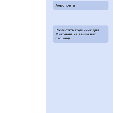
Аеропорти
Розмістіть годинник для
Миколаїв на вашій веб
сторінці