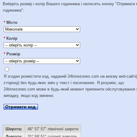
Виберіть розмір і колір Вашого годинника і натисніть кнопку "Отримати 
годинника":
*
Місто
*
Колір
*
Розмір
Я згоден розмістити код, наданий 24timezones.com на моєму веб-сайті
сторінці) без будь-яких змін у текст і посиланнях. Я розумію, що
24timezones.com може в будь-який момент припинити обслуговування 
випадку, якщо код змінено.
Отримати код
Широта:
46° 57′ 57″ північної широти
Довгота:
31° 59′ 51″ східної довготи