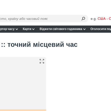
e.g.
США - С
ртер часу
Карти
Віджети світового годинника
Оголосити по
:: точний місцевий час