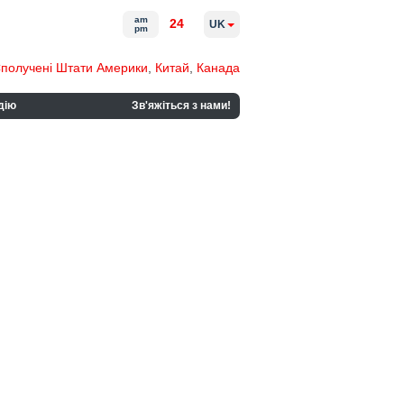
am
24
UK
pm
получені Штати Америки
,
Китай
,
Канада
дію
Зв'яжіться з нами!