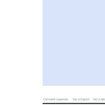
Світовий годинник
Час в Європі
Час в Авс