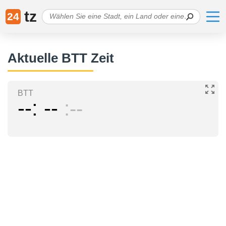
tz
24
Aktuelle BTT Zeit
BTT
--
--
--