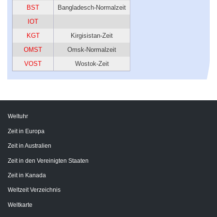
BST
Bangladesch-Normalzeit
IOT
KGT
Kirgisistan-Zeit
OMST
Omsk-Normalzeit
VOST
Wostok-Zeit
Weltuhr
Zeit in Europa
Zeit in Australien
Zeit in den Vereinigten Staaten
Zeit in Kanada
Weltzeit Verzeichnis
Weltkarte