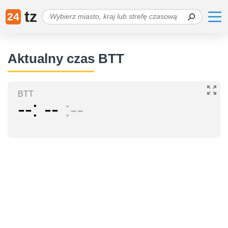
tz
24
Aktualny czas BTT
BTT
--
--
--