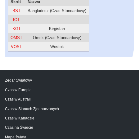
Skrót
Nazwa
BST
Bangladesz (Czas Standardowy)
IOT
KGT
Kirgistan
OMST
Omsk (Czas Standardowy)
VOST
Wostok
Zegar Światowy
Czas w Europie
Czas w Australii
Czas w Stanach Zjednoczonych
Czas w Kanadzie
Czas na Świecie
Mapa świata