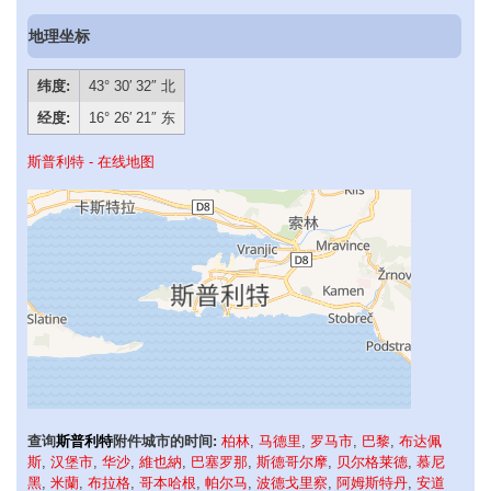
地理坐标
纬度:
43° 30′ 32″ 北
经度:
16° 26′ 21″ 东
斯普利特 - 在线地图
查询
斯普利特
附件城市的时间:
柏林
,
马德里
,
罗马市
,
巴黎
,
布达佩
斯
,
汉堡市
,
华沙
,
維也納
,
巴塞罗那
,
斯德哥尔摩
,
贝尔格莱德
,
慕尼
黑
,
米蘭
,
布拉格
,
哥本哈根
,
帕尔马
,
波德戈里察
,
阿姆斯特丹
,
安道