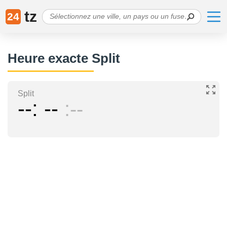
tz
24
Heure exacte Split
Split
--
--
--