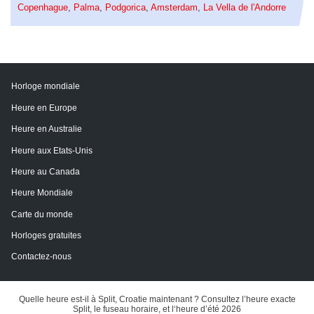
Copenhague
,
Palma
,
Podgorica
,
Amsterdam
,
La Vella de l'Andorre
Horloge mondiale
Heure en Europe
Heure en Australie
Heure aux Etats-Unis
Heure au Canada
Heure Mondiale
Carte du monde
Horloges gratuites
Contactez-nous
Quelle heure est-il à Split, Croatie maintenant ? Consultez l’heure exacte
Split, le fuseau horaire, et l‘heure d’été 2026