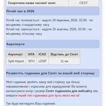
Скорочена назва часової зони:
CEST
Літній час в 2026
Літній час починається - неділя 29 березень 2026, 02:00 - по
місцевому стандартному часу
Літній час закінчується - неділя 25 жовтень 2026, 03:00 - по
місцевому літньому часу
Аеропорти
Аеропорт
IATA
ICAO
Відстань до Спліт
Split Airport
SPU
LDSP
11 км
Розмістіть годинник для Спліт на вашій веб сторінці
Html годинник зробить вашу веб сторінку ще більш
інформативною і корисною для відвідувачів! Ви можете
налаштувати колір і розмір
Спліт годинника для вебсайту
або
вибрати
інший тип годинника для буль-якого міста
!
Так буде виглядати Ваш годинник: