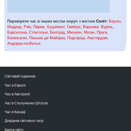
Перевірити час в інших містах поруч з містом
Спліт
:
Берлін
,
Мадрид
,
Рим
,
Париж
,
Будапешт
,
Гамбург
,
Варшава
,
Відень
,
Барселона
,
Стокгольм
,
Белград
,
Мюнхен
,
Мілан
,
Прага
,
Копенгаген
,
Пальма де Майорка
,
Подгоріца
,
Амстердам
,
Андорра-ла-Велья
Світовий годинник
Час в Європі
Час в Австралії
Час в Сполучених Штатах
Час в Канаді
Довідник світового часу
Карта світу