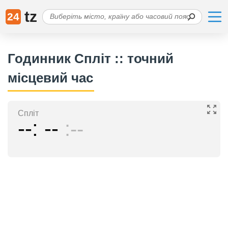
tz
24
Годинник Спліт :: точний
місцевий час
Спліт
--
--
--