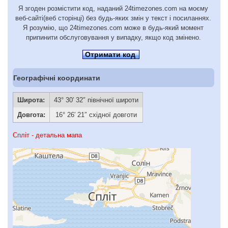
Я згоден розмістити код, наданий 24timezones.com на моєму
веб-сайті(веб сторінці) без будь-яких змін у текст і посиланнях.
Я розумію, що 24timezones.com може в будь-який момент
припинити обслуговування у випадку, якщо код змінено.
Отримати код
Географічні координати
Широта:
43° 30′ 32″ північної широти
Довгота:
16° 26′ 21″ східної довготи
Спліт - детальна мапа