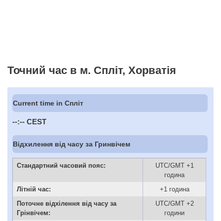
Точний час в м. Спліт, Хорватія
Current time in Спліт
--:--
CEST
Відхилення від часу за Гринвічем
Стандартний часовий пояс:
UTC/GMT +1
година
Літній час:
+1 година
Поточне відхілення від часу за
UTC/GMT +2
Грінвічем:
години