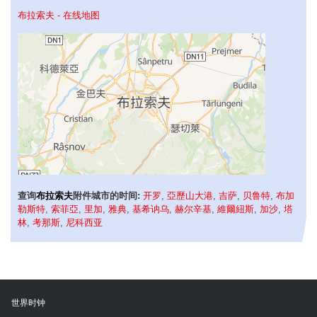
布拉索夫 - 在线地图
查询
布拉索夫
附件城市的时间:
开罗
,
亞歷山大港
,
吉萨
,
贝鲁特
,
布加
勒斯特
,
索菲亞
,
里加
,
雅典
,
基希讷乌
,
赫尔辛基
,
維爾紐斯
,
加沙
,
塔
林
,
考那斯
,
尼科西亚
世界时钟