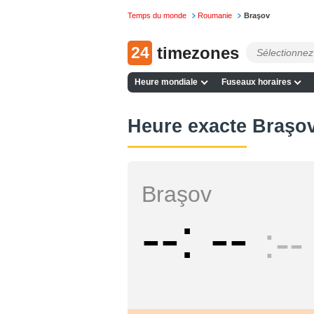
Temps du monde
Roumanie
Braşov
24
timezones
Heure mondiale
Fuseaux horaires
Heure exacte Braşo
Braşov
--
--
--