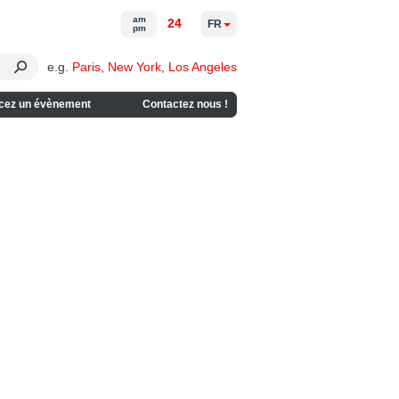
am
24
FR
pm
e.g.
Paris
,
New York
,
Los Angeles
cez un évènement
Contactez nous !