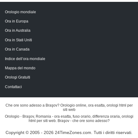
Orologio mondiale
Ora in Europa
Ora in Australia
Ora in Stati Uniti
Ora in Canada
Indice dell’ora mondiale
Mappa del mondo
Orologi Gratuiti
Contattaci
Che ore sono adesso a Braşov? Orologio online, ora esatta, orologi html per
siti web
Orologio - Braşov, Romania - ora esatta, fuso orario, differenza oraria, orologi
html per siti web. Braşov - che ore sono adesso?
Copyright © 2005 - 2026 24TimeZones.com.
Tutti i diritti riservati.