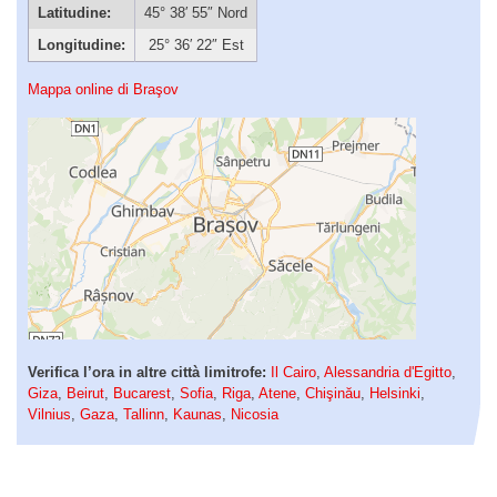
Latitudine:
45° 38′ 55″ Nord
Longitudine:
25° 36′ 22″ Est
Mappa online di Braşov
Verifica l’ora in altre città limitrofe:
Il Cairo
,
Alessandria d'Egitto
,
Giza
,
Beirut
,
Bucarest
,
Sofia
,
Riga
,
Atene
,
Chişinău
,
Helsinki
,
Vilnius
,
Gaza
,
Tallinn
,
Kaunas
,
Nicosia