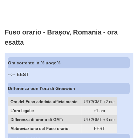
Fuso orario - Braşov, Romania - ora
esatta
Ora corrente in %luogo%
--:--
EEST
Differenza con l’ora di Greewich
Ora del Fuso adottata ufficialmente:
UTC/GMT +2 ore
L'ora legale:
+1 ora
Differenza di orario di GMT:
UTC/GMT +3 ore
Abbreviazione del Fuso orario:
EEST