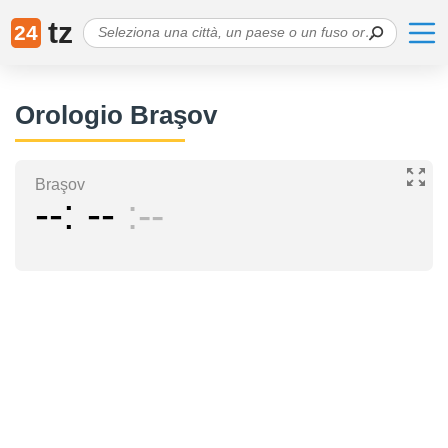
tz
24
Orologio Braşov
Braşov
--
--
--